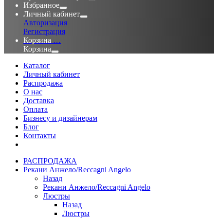
Избранное
Личный кабинет
Авторизация
Регистрация
Корзина
…
Корзина
Каталог
Личный кабинет
Распродажа
О нас
Доставка
Оплата
Бизнесу и дизайнерам
Блог
Контакты
РАСПРОДАЖА
Рекани Анжело/Reccagni Angelo
Назад
Рекани Анжело/Reccagni Angelo
Люстры
Назад
Люстры