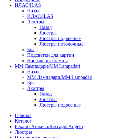
ИЛАС/ILAS
Назад
ИЛАС/ILAS
Люстры
Назад
Люстры
Люстры подвесные
Люстры потолочные
Бра
Подсветки для картин
Настольные лампы
ММ Лампадари/MM Lampadari
Назад
ММ Лампадари/MM Lampadari
Бра
Люстры
Назад
Люстры
Люстры подвесные
Главная
Каталог
Рекани Анжело/Reccagni Angelo
Люстры
Потолочные люстры