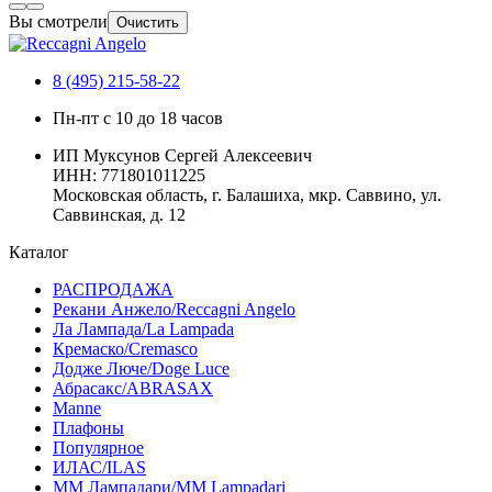
Вы смотрели
Очистить
8 (495) 215-58-22
Пн-пт с 10 до 18 часов
ИП Муксунов Сергей Алексеевич
ИНН: 771801011225
Московская область, г. Балашиха, мкр. Саввино, ул.
Саввинская, д. 12
Каталог
РАСПРОДАЖА
Рекани Анжело/Reccagni Angelo
Ла Лампада/La Lampada
Кремаско/Cremasco
Додже Люче/Doge Luce
Абрасакс/ABRASAX
Manne
Плафоны
Популярное
ИЛАС/ILAS
ММ Лампадари/MM Lampadari