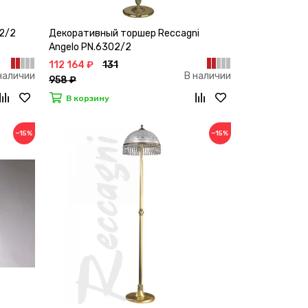
02/2
Декоративный торшер Reccagni
Angelo PN.6302/2
112 164 ₽
131
наличии
В наличии
958 ₽
В корзину
−15%
−15%