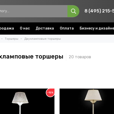
8 (495) 215-
родажа
О нас
Доставка
Оплата
Бизнесу и дизайн
Торшеры
Двухламповые торшеры
хламповые торшеры
−15%