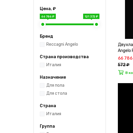
Цена, ₽
66 786 ₽
121 372 ₽
Бренд
Reccagni Angelo
Двухла
Angelo
Страна производства
66 786
572 ₽
Италия
В к
Назначение
Для пола
Для стола
Страна
Италия
Группа