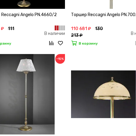
 Reccagni Angelo PN.4660/2
Торшер Reccagni Angelo PN.70
 ₽
111
110 681 ₽
130
В наличии
В 
213 ₽
орзину
В корзину
−15%