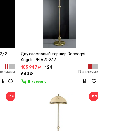
22/2
Двухламповый торшер Reccagni
Angelo PN.6202/2
105 947 ₽
124
наличии
В наличии
644 ₽
В корзину
−15%
−15%