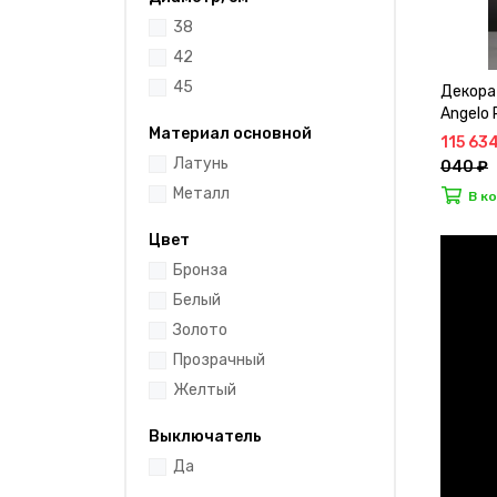
38
42
45
Декора
Angelo
Материал основной
115 63
Латунь
040 ₽
Металл
В к
Цвет
Бронза
Белый
Золото
Прозрачный
Желтый
Выключатель
Да