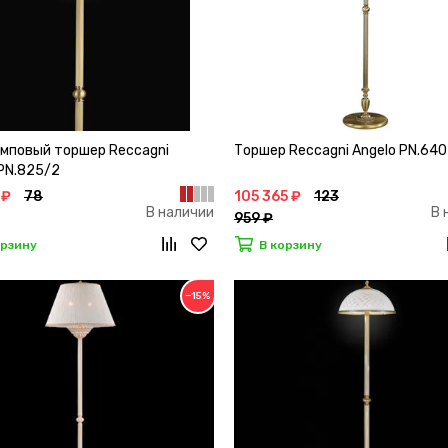
мповый торшер Reccagni
Торшер Reccagni Angelo PN.64
 PN.825/2
 ₽
78
105 365 ₽
123
В наличии
В 
959 ₽
орзину
В корзину
−15%