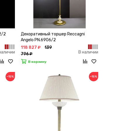
2/2
Декоративный торшер Reccagni
Angelo PN.6906/2
118 827 ₽
139
наличии
В наличии
796 ₽
В корзину
−15%
−15%