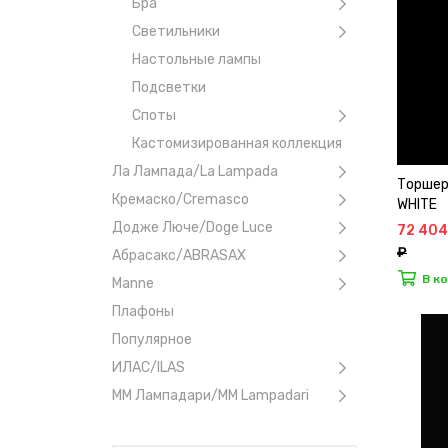
Бра
Светильники
Настольные лампы
Подсветки
Споты
Кастомизированная коллекция
Ла Лампада/La Lampada
Торшер
Кремаско/Cremasco
WHITE
Додже Люче/Doge Luce
72 404
₽
Абрасакс/ABRASAX
В к
Manne
Плафоны
Популярное
ИЛАС/ILAS
ММ Лампадари/MM Lampadari