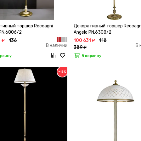
тивный торшер Reccagni
Декоративный торшер Reccagn
 PN.6806/2
Angelo PN.6308/2
4 ₽
136
100 631 ₽
118
В наличии
В 
389 ₽
орзину
В корзину
−15%