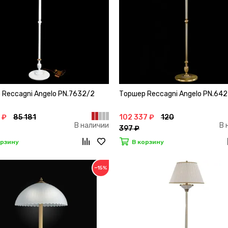
 Reccagni Angelo PN.7632/2
Торшер Reccagni Angelo PN.64
 ₽
85 181
102 337 ₽
120
В наличии
В 
397 ₽
орзину
В корзину
−15%