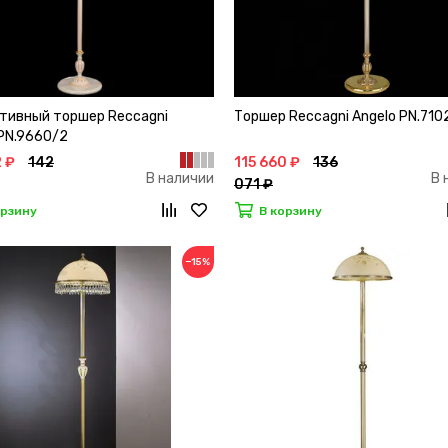
тивный торшер Reccagni
Торшер Reccagni Angelo PN.710
 PN.9660/2
2 ₽
142
115 660 ₽
136
В наличии
В 
071 ₽
орзину
В корзину
−15%