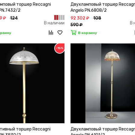
мповый торшер Reccagni
Двухламповый торшер Reccagn
 PN.7432/2
Angelo PN.6808/2
9 ₽
124
92 302 ₽
108
В наличии
В 
590 ₽
орзину
В корзину
−15%
тивный торшер Reccagni
Двухламповый торшер Reccagn