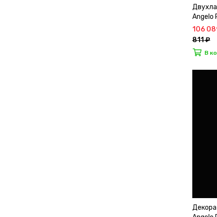
Двухла
Angelo
106 08
811 ₽
В к
Декора