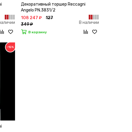
i
Декоративный торшер Reccagni
Angelo PN.3831/2
108 247 ₽
127
наличии
В наличии
349 ₽
В корзину
−15%
i