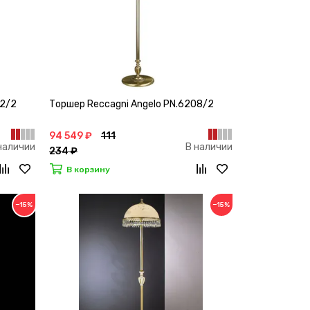
02/2
Торшер Reccagni Angelo PN.6208/2
94 549 ₽
111
наличии
В наличии
234 ₽
В корзину
−15%
−15%