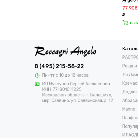
Angelo
77 908
₽
В к
Катал
РАСПР
8 (495) 215-58-22
Рекани
Ла Лам
Пн-пт с 10 до 18 часов
Кремас
ИП Муксунов Сергей Алексеевич
ИНН: 771801011225
Додже 
Московская область, г. Балашиха,
Абраса
мкр. Саввино, ул. Саввинская, д. 12
Manne
Плафо
Популя
ИЛАС/I