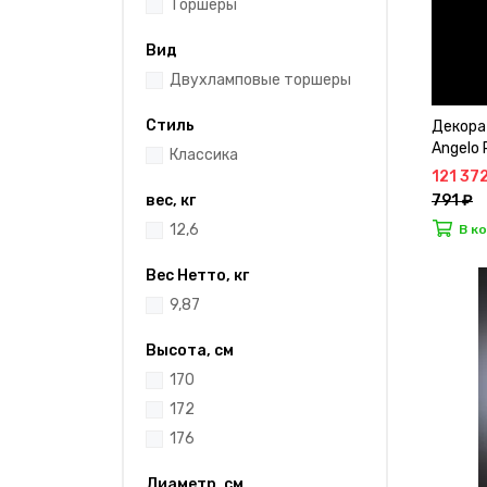
Торшеры
Вид
Двухламповые торшеры
Стиль
Декора
Angelo
Классика
121 37
791 ₽
вес, кг
12,6
В к
Вес Нетто, кг
9,87
Высота, см
170
172
176
Диаметр, см