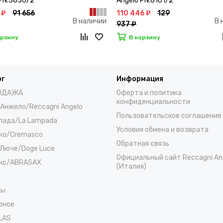
 PN.3830/2
Angelo PN.6101/2
 ₽
91 656
110 446 ₽
129
В наличии
В 
937 ₽
орзину
В корзину
ог
Информация
ОДАЖА
Оферта и политика
конфиденциальности
 Анжело/Reccagni Angelo
Пользовательское соглашение
пада/La Lampada
Условия обмена и возврата
ко/Cremasco
Обратная связь
Люче/Doge Luce
Официальный сайт Reccagni An
кс/ABRASAX
(Италия)
ны
рное
LAS