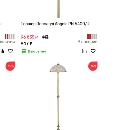
i
Торшер Reccagni Angelo PN.5400/2
96 855 ₽
113
наличии
В наличии
947 ₽
В корзину
−15%
−15%