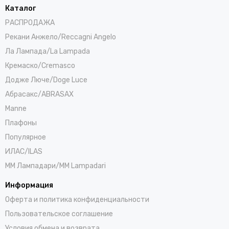
Каталог
РАСПРОДАЖА
Рекани Анжело/Reccagni Angelo
Ла Лампада/La Lampada
Кремаско/Cremasco
Додже Люче/Doge Luce
Абрасакс/ABRASAX
Manne
Плафоны
Популярное
ИЛАС/ILAS
ММ Лампадари/MM Lampadari
Информация
Оферта и политика конфиденциальности
Пользовательское соглашение
Условия обмена и возврата