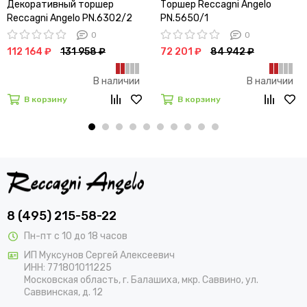
Декоративный торшер
Торшер Reccagni Angelo
Reccagni Angelo PN.6302/2
PN.5650/1
0
0
112 164 ₽
131 958 ₽
72 201 ₽
84 942 ₽
В наличии
В наличии
В корзину
В корзину
8 (495) 215-58-22
Пн-пт с 10 до 18 часов
ИП Муксунов Сергей Алексеевич
ИНН: 771801011225
Московская область, г. Балашиха, мкр. Саввино, ул.
Саввинская, д. 12