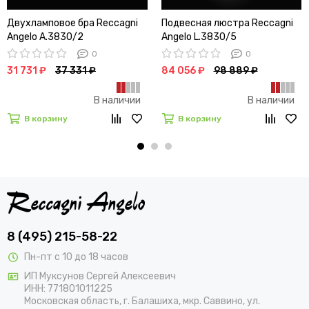
Двухламповое бра Reccagni
Подвесная люстра Reccagni
Angelo A.3830/2
Angelo L.3830/5
0
0
31 731 ₽
37 331 ₽
84 056 ₽
98 889 ₽
В наличии
В наличии
В корзину
В корзину
8 (495) 215-58-22
Пн-пт с 10 до 18 часов
ИП Муксунов Сергей Алексеевич
ИНН: 771801011225
Московская область, г. Балашиха, мкр. Саввино, ул.