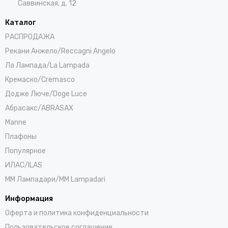
Саввинская, д. 12
Каталог
РАСПРОДАЖА
Рекани Анжело/Reccagni Angelo
Ла Лампада/La Lampada
Кремаско/Cremasco
Додже Люче/Doge Luce
Абрасакс/ABRASAX
Manne
Плафоны
Популярное
ИЛАС/ILAS
ММ Лампадари/MM Lampadari
Информация
Оферта и политика конфиденциальности
Пользовательское соглашение