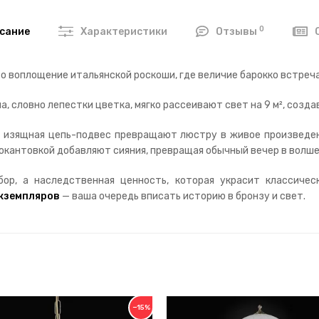
0
сание
Характеристики
Отзывы
то воплощение итальянской роскоши, где величие барокко встре
а, словно лепестки цветка, мягко рассеивают свет на 9 м², созд
 изящная цепь-подвес превращают люстру в живое произведен
 окантовкой добавляют сияния, превращая обычный вечер в волш
ор, а наследственная ценность, которая украсит классичес
экземпляров
— ваша очередь вписать историю в бронзу и свет.
−15%