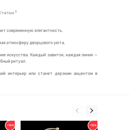
3
Статьи
чает современную элегантность.
авая атмосферу дворцового уюта.
ие искусства. Каждый завиток, каждая линия —
ебный ритуал.
кий интерьер или станет дерзким акцентом в
−15%
−15%