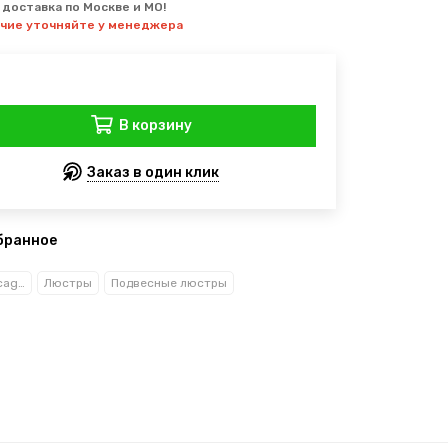
 доставка по Москве и МО!
ичие уточняйте у менеджера
В корзину
Заказ в один клик
бранное
Рекани Анжело/Reccagni Angelo
Люстры
Подвесные люстры