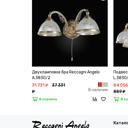
Двухламповое бра Reccagni Angelo
Подвес
A.3830/2
L.3830
31 731 ₽
37 331
84 056
В наличии
₽
889 ₽
В корзину
В к
Катал