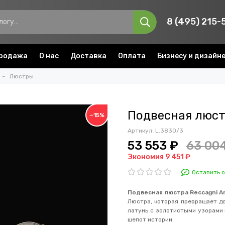
8 (495) 215-
родажа
О нас
Доставка
Оплата
Бизнесу и дизайн
Люстры
Подвесная люстр
−15%
Артикул:
L.3830/3
53 553 ₽
63 00
Экономия 9 451 ₽
Оставить 
Подвесная люстра
Reccagni A
Люстра, которая превращает до
латунь с золотистыми узорами и
шепот истории.