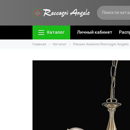
Каталог
Личный кабинет
Расп
Главная
Каталог
Рекани Анжело/Reccagni Angelo