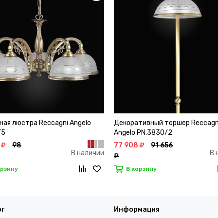
ная люстра Reccagni Angelo
Декоративный торшер Reccagn
/5
Angelo PN.3830/2
 ₽
98
77 908 ₽
91 656
В наличии
В 
₽
орзину
В корзину
ог
Информация