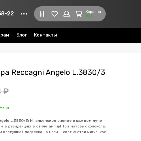
Корзина
58-22
0 ₽
ерам
Блог
Контакты
а Reccagni Angelo L.3830/3
4 ₽
отзыв
ngelo L.3830/3: Итальянское сияние в каждом луче
м в резиденцию в стиле ампир! Три матовых колокола,
 воздушная подвеска на цепи — свет льётся мягко, как