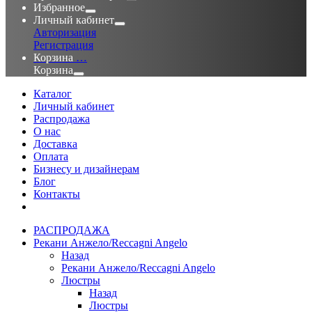
Избранное
Личный кабинет
Авторизация
Регистрация
Корзина
…
Корзина
Каталог
Личный кабинет
Распродажа
О нас
Доставка
Оплата
Бизнесу и дизайнерам
Блог
Контакты
РАСПРОДАЖА
Рекани Анжело/Reccagni Angelo
Назад
Рекани Анжело/Reccagni Angelo
Люстры
Назад
Люстры