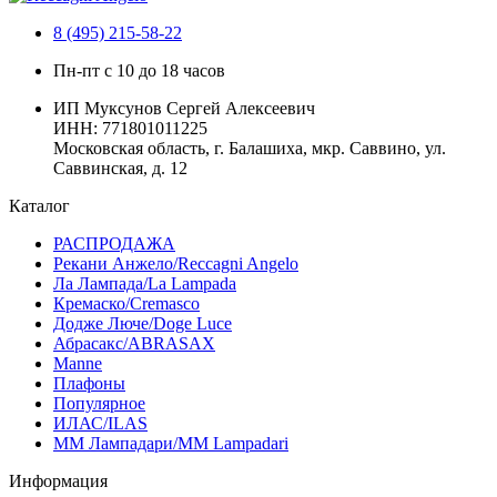
8 (495) 215-58-22
Пн-пт с 10 до 18 часов
ИП Муксунов Сергей Алексеевич
ИНН: 771801011225
Московская область, г. Балашиха, мкр. Саввино, ул.
Саввинская, д. 12
Каталог
РАСПРОДАЖА
Рекани Анжело/Reccagni Angelo
Ла Лампада/La Lampada
Кремаско/Cremasco
Додже Люче/Doge Luce
Абрасакс/ABRASAX
Manne
Плафоны
Популярное
ИЛАС/ILAS
ММ Лампадари/MM Lampadari
Информация