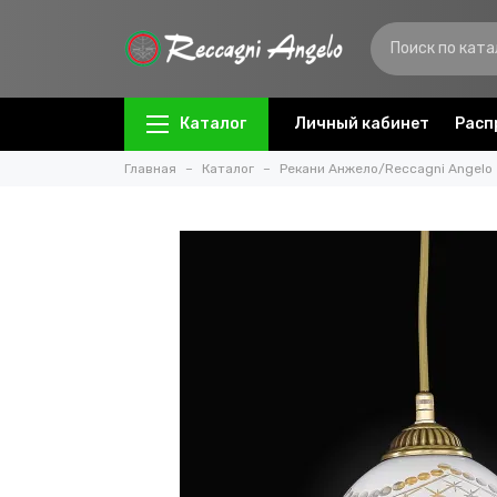
Каталог
Личный кабинет
Расп
Главная
Каталог
Рекани Анжело/Reccagni Angelo