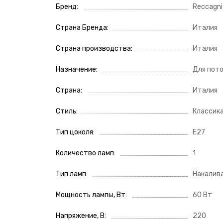
Бренд
Reccagni
Страна Бренда
Италия
Страна производства
Италия
Назначение
Для пот
Страна
Италия
Стиль
Классик
Тип цоколя
E27
Количество ламп
1
Тип ламп
Накалив
Мощность лампы, Вт
60 Вт
Напряжение, В
220