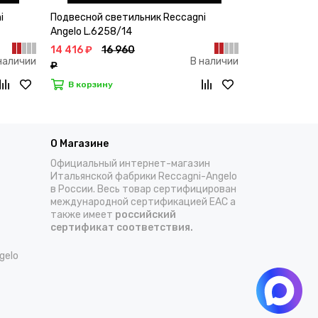
i
Подвесной светильник Reccagni
Подвесной св
Angelo L.6258/14
Angelo L.620
14 416 ₽
16 960
24 683 ₽
2
наличии
В наличии
₽
039 ₽
В корзину
В корзину
О Магазине
Официальный интернет-магазин
Итальянской фабрики Reccagni-Angelo
в России. Весь товар сертифицирован
международной сертификацией EAC а
также имеет
российский
сертификат соответствия.
gelo