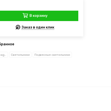
В корзину
Заказ в один клик
бранное
Рекани Анжело/Reccagni Angelo
Светильники
Подвесные светильники