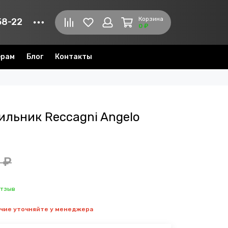
Корзина
58-22
0 ₽
ерам
Блог
Контакты
ильник Reccagni Angelo
 ₽
отзыв
ичие уточняйте у менеджера