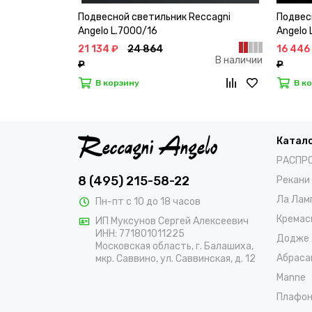
Подвесной светильник Reccagni
Подвес
Angelo L.7000/16
Angelo 
21 134 ₽
24 864
16 446
В наличии
₽
₽
В корзину
В к
Катал
РАСПР
8 (495) 215-58-22
Рекани
Ла Лам
Пн-пт с 10 до 18 часов
Кремас
ИП Муксунов Сергей Алексеевич
ИНН: 771801011225
Додже 
Московская область, г. Балашиха,
Абраса
мкр. Саввино, ул. Саввинская, д. 12
Manne
Плафо