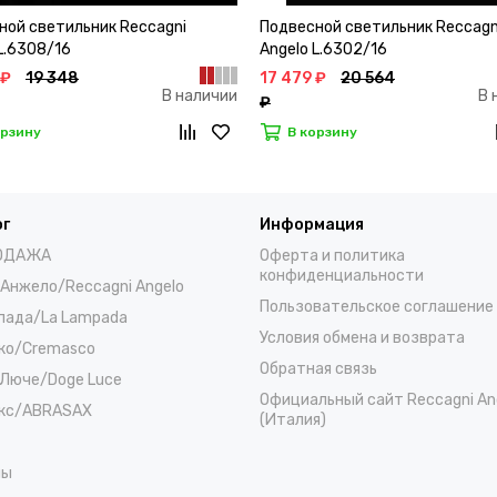
ной светильник Reccagni
Подвесной светильник Reccagn
L.6308/16
Angelo L.6302/16
 ₽
19 348
17 479 ₽
20 564
В наличии
В 
₽
орзину
В корзину
ог
Информация
ОДАЖА
Оферта и политика
конфиденциальности
 Анжело/Reccagni Angelo
Пользовательское соглашение
пада/La Lampada
Условия обмена и возврата
ко/Cremasco
Обратная связь
Люче/Doge Luce
Официальный сайт Reccagni An
кс/ABRASAX
(Италия)
ны