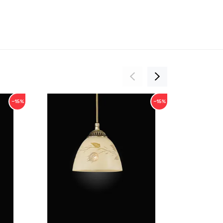
−15%
−15%