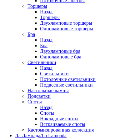
Потолочные люстры
Торшеры
Назад
Торшеры
Двухламповые торшеры
Одноламповые торшеры
Бра
Назад
Бра
Двухламповые бра
Одноламповые бра
Светильники
Назад
Светильники
Потолочные светильники
Подвесные светильники
Настольные лампы
Подсветки
Споты
Назад
Споты
Накладные споты
Встраиваемые споты
Кастомизированная коллекция
Ла Лампада/La Lampada