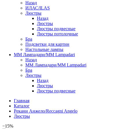
Назад
ИЛАС/ILAS
Люстры
Назад
Люстры
Люстры подвесные
Люстры потолочные
Бра
Подсветки для картин
Настольные лампы
ММ Лампадари/MM Lampadari
Назад
ММ Лампадари/MM Lampadari
Бра
Люстры
Назад
Люстры
Люстры подвесные
Главная
Каталог
Рекани Анжело/Reccagni Angelo
Люстры
−15%