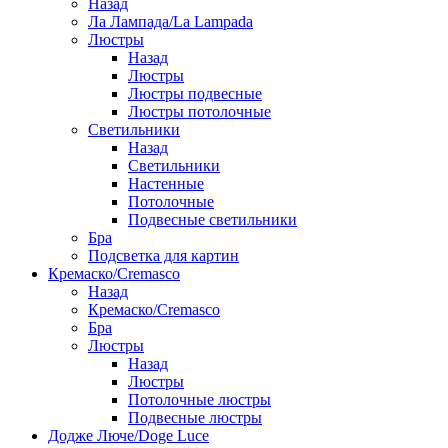
Назад
Ла Лампада/La Lampada
Люстры
Назад
Люстры
Люстры подвесные
Люстры потолочные
Светильники
Назад
Светильники
Настенные
Потолочные
Подвесные светильники
Бра
Подсветка для картин
Кремаско/Cremasco
Назад
Кремаско/Cremasco
Бра
Люстры
Назад
Люстры
Потолочные люстры
Подвесные люстры
Додже Люче/Doge Luce