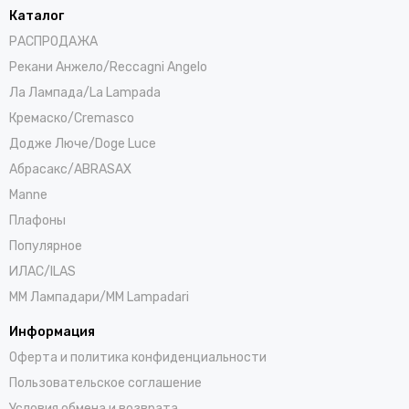
Каталог
РАСПРОДАЖА
Рекани Анжело/Reccagni Angelo
Ла Лампада/La Lampada
Кремаско/Cremasco
Додже Люче/Doge Luce
Абрасакс/ABRASAX
Manne
Плафоны
Популярное
ИЛАС/ILAS
ММ Лампадари/MM Lampadari
Информация
Оферта и политика конфиденциальности
Пользовательское соглашение
Условия обмена и возврата