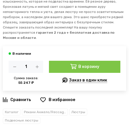
изысканность, которая не подвластна времени. Её резное дерево,
бронзовая латунь и мягкий свет создают в помещении ауру
неповторимого тепла и уюта, делая люстру не просто осветительным
прибором, а наследием для вашего дома. Это шанс приобрести редкий
образец, завершающий образ интерьера с безупречным стилем.
Спешите заказать последний экземпляр! На вашу покупку
распространяется
гарантия 2 года + бесплатная доставка по
Москве и области
.
В корзину
Сумма заказа:
Заказ в один клик
55 247 ₽
В избранное
Каталог
Рекани Анжело/Reccagni Angelo
Люстры
Подвесные люстры