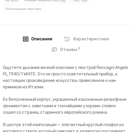
Каталог
Рекани Анжело/Reccagni Angelo
Люстры
Потолочные люстры
Описание
Характеристики
0
Отзывы
Ощутите дыхание вечной классики с люстрой Reccagni Angelo
PL.7940/1 WHITE. Это не просто осветительный прибор, а
настоящее произведение искусства, привезенное к нам
прямиком из Италии.
Ее белоснежный корпус, украшенный изысканным рельефным
орнаментом с завитками и тончайшими узорами, словно
сошел со страниц старинного европейского романа.
В центре этой композиции — элегантный круглый плафон из
матового стекла, который смягчает и деликатно рассеивает