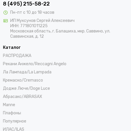
8 (495) 215-58-22
Пн-пт с 10 до 18 часов
ИП Муксунов Сергей Алексеевич
ИНН: 771801011225
Московская область, г. Балашиха, мкр. Саввино, ул.
Саввинская, д. 12
Каталог
РАСПРОДАЖА
Рекани Анжело/Reccagni Angelo
Ла Лампада/La Lampada
Кремаско/Cremasco
Додже Люче/Doge Luce
Абрасакс/ABRASAX
Manne
Плафоны
Популярное
ИЛАС/ILAS