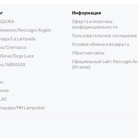
ог
Информация
ОДАЖА
Оферта и политика
конфиденциальности
 Анжело/Reccagni Angelo
Пользовательское соглашение
пада/La Lampada
Условия обмена и возврата
ко/Cremasco
Обратная связь
Люче/Doge Luce
Официальный сайт Reccagni An
кс/ABRASAX
(Италия)
ны
рное
LAS
падари/MM Lampadari