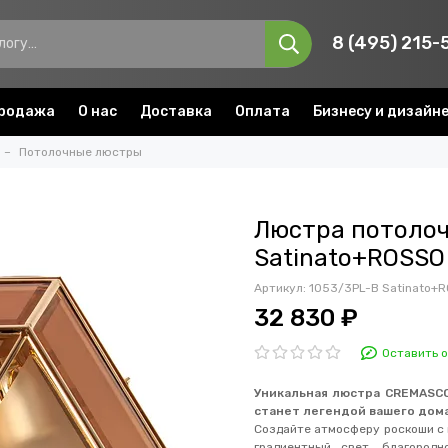
8 (495) 215-
родажа
О нас
Доставка
Оплата
Бизнесу и дизайн
Потолочные люстры
Люстра потоло
Satinato+ROSSO
Артикул:
1053/3PL-B Satinato+
32 830 ₽
Оставить 
Уникальная люстра CREMASCO
станет легендой вашего дома
Создайте атмосферу роскоши с 
градиентный свет, благород