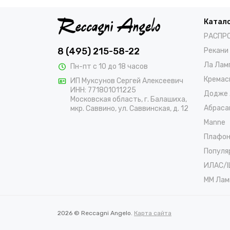
Катал
РАСПР
8 (495) 215-58-22
Рекани
Ла Лам
Пн-пт с 10 до 18 часов
Кремас
ИП Муксунов Сергей Алексеевич
ИНН: 771801011225
Додже 
Московская область, г. Балашиха,
Абраса
мкр. Саввино, ул. Саввинская, д. 12
Manne
Плафо
Популя
ИЛАС/I
ММ Лам
2026 © Reccagni Angelo.
Карта сайта