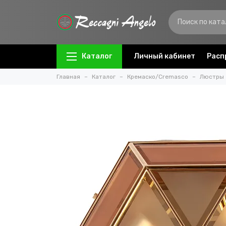
Каталог
Личный кабинет
Расп
Главная
Каталог
Кремаско/Cremasco
Люстры