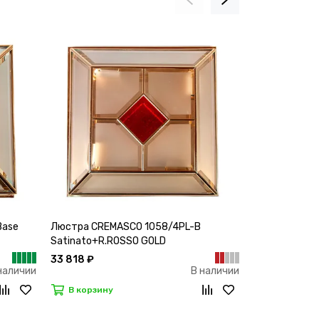
Base
Люстра CREMASCO 1058/4PL-B
Люстра CREM
Satinato+R.ROSSO GOLD
B.CC(Cristal
33 818 ₽
31 058 ₽
наличии
В наличии
В корзину
В корзину