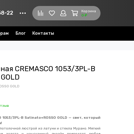
Корзина
58-22
0 ₽
ерам
Блог
Контакты
чная CREMASCO 1053/3PL-B
 GOLD
ROSSO GOLD
отзыв
 1053/3PL-B Satinato+ROSSO GOLD — свет, который
!
потолочной люстрой из латуни и стекла Мурано. Мягкий
ное золото и изысканный дизайн превратят любое