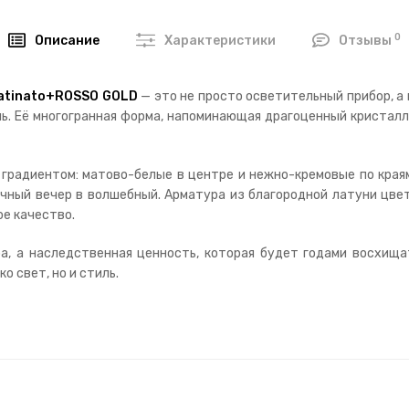
0
Описание
Характеристики
Отзывы
atinato+ROSSO GOLD
— это не просто осветительный прибор, а 
ь. Её многогранная форма, напоминающая драгоценный кристалл,
радиентом: матово-белые в центре и нежно-кремовые по краям
чный вечер в волшебный. Арматура из благородной латуни цвет
е качество.
а, а наследственная ценность, которая будет годами восхища
о свет, но и стиль.