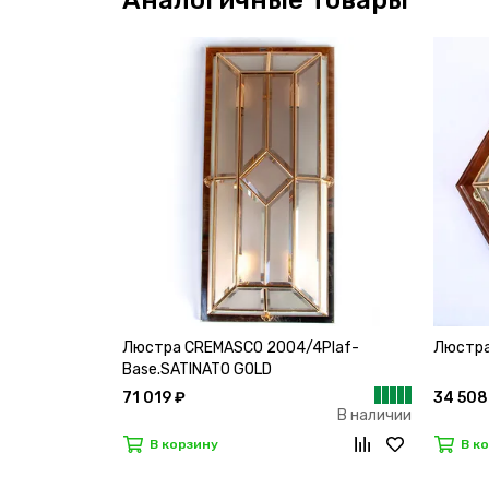
Аналогичные товары
Люстра CREMASCO 2004/4Plaf-
Люстра
Base.SATINATO GOLD
71 019 ₽
34 508
В наличии
В корзину
В к