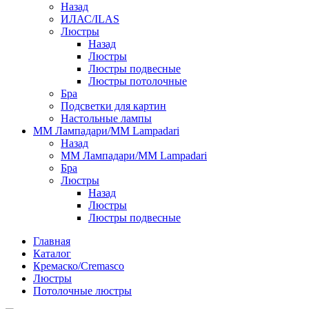
Назад
ИЛАС/ILAS
Люстры
Назад
Люстры
Люстры подвесные
Люстры потолочные
Бра
Подсветки для картин
Настольные лампы
ММ Лампадари/MM Lampadari
Назад
ММ Лампадари/MM Lampadari
Бра
Люстры
Назад
Люстры
Люстры подвесные
Главная
Каталог
Кремаско/Cremasco
Люстры
Потолочные люстры