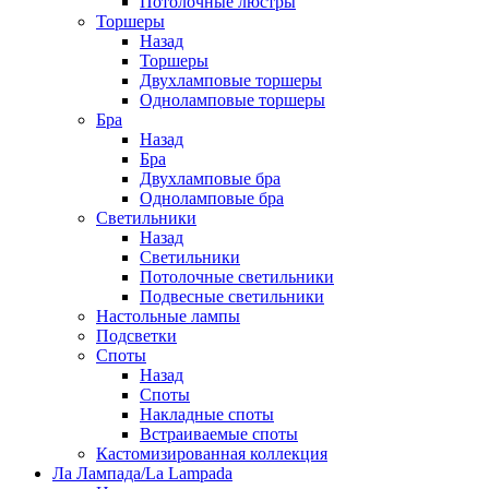
Потолочные люстры
Торшеры
Назад
Торшеры
Двухламповые торшеры
Одноламповые торшеры
Бра
Назад
Бра
Двухламповые бра
Одноламповые бра
Светильники
Назад
Светильники
Потолочные светильники
Подвесные светильники
Настольные лампы
Подсветки
Споты
Назад
Споты
Накладные споты
Встраиваемые споты
Кастомизированная коллекция
Ла Лампада/La Lampada