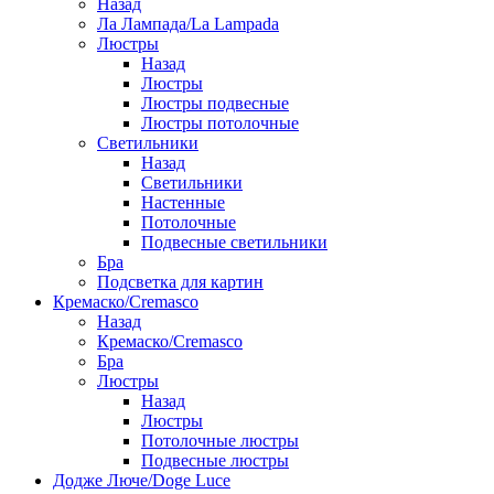
Назад
Ла Лампада/La Lampada
Люстры
Назад
Люстры
Люстры подвесные
Люстры потолочные
Светильники
Назад
Светильники
Настенные
Потолочные
Подвесные светильники
Бра
Подсветка для картин
Кремаско/Cremasco
Назад
Кремаско/Cremasco
Бра
Люстры
Назад
Люстры
Потолочные люстры
Подвесные люстры
Додже Люче/Doge Luce