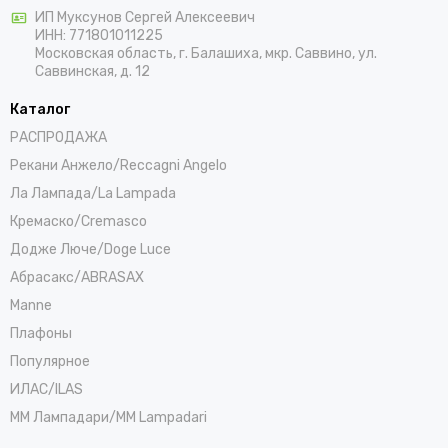
ИП Муксунов Сергей Алексеевич
ИНН: 771801011225
Московская область, г. Балашиха, мкр. Саввино, ул.
Саввинская, д. 12
Каталог
РАСПРОДАЖА
Рекани Анжело/Reccagni Angelo
Ла Лампада/La Lampada
Кремаско/Cremasco
Додже Люче/Doge Luce
Абрасакс/ABRASAX
Manne
Плафоны
Популярное
ИЛАС/ILAS
ММ Лампадари/MM Lampadari