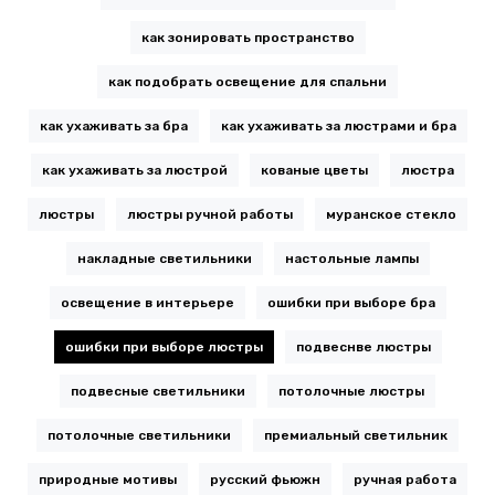
как зонировать пространство
как подобрать освещение для спальни
как ухаживать за бра
как ухаживать за люстрами и бра
как ухаживать за люстрой
кованые цветы
люстра
люстры
люстры ручной работы
муранское стекло
накладные светильники
настольные лампы
освещение в интерьере
ошибки при выборе бра
ошибки при выборе люстры
подвеснве люстры
подвесные светильники
потолочные люстры
потолочные светильники
премиальный светильник
природные мотивы
русский фьюжн
ручная работа