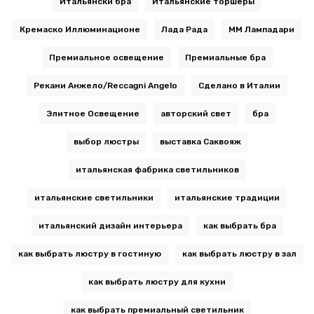
Итальянски бра
Итальянские торшеры
Кремаско Иллюминационе
Лада Рада
ММ Лампадари
Премиальное освещение
Премиальные бра
Рекани Анжело/Reccagni Angelo
Сделано в Италии
Элитное Освещение
авторский свет
бра
выбор люстры
выставка Саквояж
итальянская фабрика светильников
итальянские светильники
итальянские традиции
итальянский дизайн интерьера
как выбрать бра
как выбрать люстру в гостиную
как выбрать люстру в зал
как выбрать люстру для кухни
как выбрать премиальный светильник