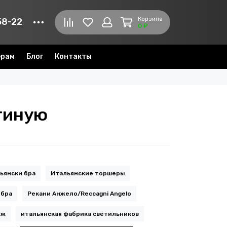
Корзина
58-22
0 ₽
ерам
Блог
Контакты
стиную
ьянски бра
Итальянские торшеры
 бра
Рекани Анжело/Reccagni Angelo
яж
итальянская фабрика светильников