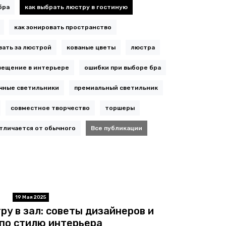
бра
как выбрать люстру в гостиную
как зонировать пространство
вать за люстрой
кованые цветы
люстра
вещение в интерьере
ошибки при выборе бра
чные светильники
премиальный светильник
совместное творчество
торшеры
тличается от обычного
Все публикации
19 Мая 2025
ру в зал: советы дизайнеров и
по стилю интерьера