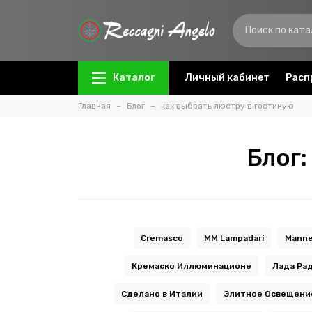
Каталог
Личный кабинет
Расп
Главная
Блог
как выбрать люстру в гостиную
Блог:
Cremasco
MM Lampadari
Mann
Кремаско Иллюминационе
Лада Ра
Сделано в Италии
Элитное Освещени