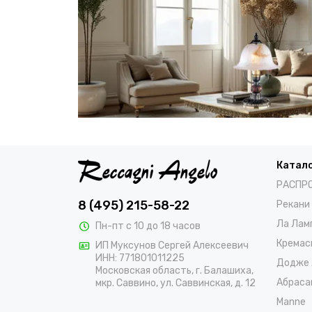
Катал
РАСПР
8 (495) 215-58-22
Рекани
Ла Лам
Пн-пт с 10 до 18 часов
Кремас
ИП Муксунов Сергей Алексеевич
ИНН: 771801011225
Додже 
Московская область, г. Балашиха,
Абраса
мкр. Саввино, ул. Саввинская, д. 12
Manne