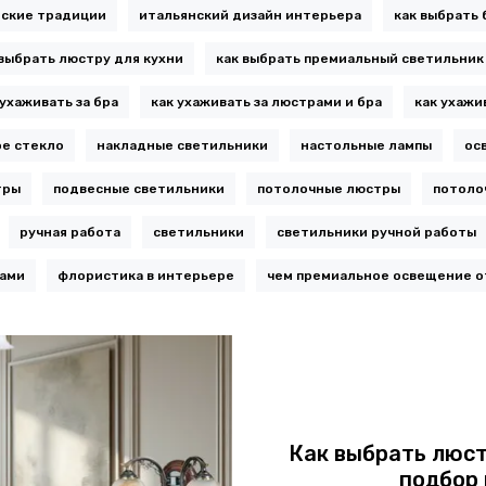
ские традиции
итальянский дизайн интерьера
как выбрать 
 выбрать люстру для кухни
как выбрать премиальный светильник
 ухаживать за бра
как ухаживать за люстрами и бра
как ухажи
е стекло
накладные светильники
настольные лампы
ос
тры
подвесные светильники
потолочные люстры
потоло
ручная работа
светильники
светильники ручной работы
ками
флористика в интерьере
чем премиальное освещение о
Как выбрать люст
подбор 