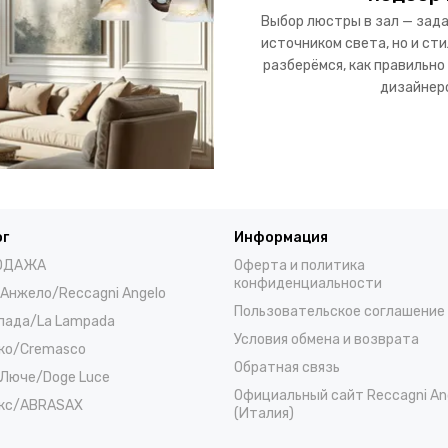
Выбор люстры в зал — зада
источником света, но и ст
разберёмся, как правильно
дизайнеро
ог
Информация
ОДАЖА
Оферта и политика
конфиденциальности
 Анжело/Reccagni Angelo
Пользовательское соглашение
пада/La Lampada
Условия обмена и возврата
ко/Cremasco
Обратная связь
Люче/Doge Luce
Официальный сайт Reccagni An
кс/ABRASAX
(Италия)