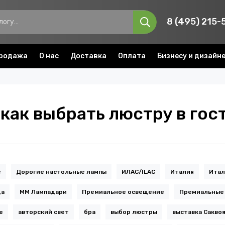
8 (495) 215-
родажа
О нас
Доставка
Оплата
Бизнесу и дизайн
 как выбрать люстру в го
e
Дорогие настольные лампы
ИЛАС/ILAC
Италия
Итал
да
ММ Лампадари
Премиальное освещение
Премиальные
е
авторский свет
бра
выбор люстры
выставка Сакво