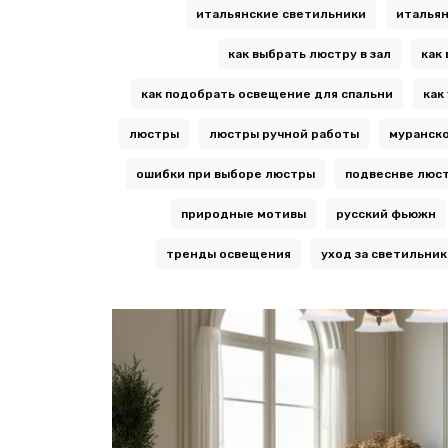
итальянские светильники
итальян
как выбрать люстру в зал
как
как подобрать освещение для спальни
как
люстры
люстры ручной работы
муранско
ошибки при выборе люстры
подвеснве люс
природные мотивы
русский фьюжн
тренды освещения
уход за светильни