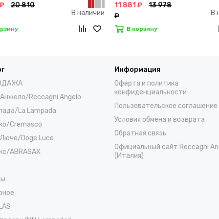
 ₽
20 810
11 881 ₽
13 978
В наличии
В 
₽
орзину
В корзину
ог
Информация
ОДАЖА
Оферта и политика
конфиденциальности
 Анжело/Reccagni Angelo
Пользовательское соглашение
пада/La Lampada
Условия обмена и возврата
ко/Cremasco
Обратная связь
Люче/Doge Luce
Официальный сайт Reccagni An
кс/ABRASAX
(Италия)
ны
рное
LAS