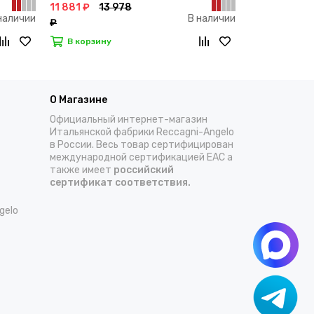
11 881 ₽
13 978
34 065 ₽
4
наличии
В наличии
₽
076 ₽
В корзину
В корзину
О Магазине
Официальный интернет-магазин
Итальянской фабрики Reccagni-Angelo
в России. Весь товар сертифицирован
международной сертификацией EAC а
также имеет
российский
сертификат соответствия.
gelo