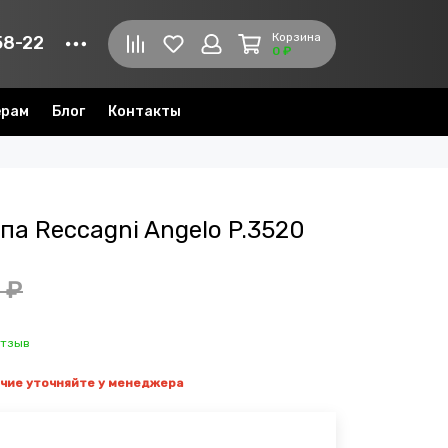
Корзина
58-22
0 ₽
ерам
Блог
Контакты
а Reccagni Angelo P.3520
 ₽
отзыв
ичие уточняйте у менеджера