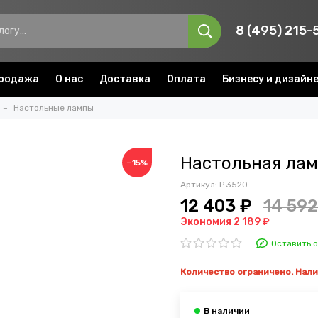
8 (495) 215-
родажа
О нас
Доставка
Оплата
Бизнесу и дизайн
Настольные лампы
Настольная ламп
−15%
Артикул:
P.3520
12 403 ₽
14 592
Экономия 2 189 ₽
Оставить 
Количество ограничено. Нал