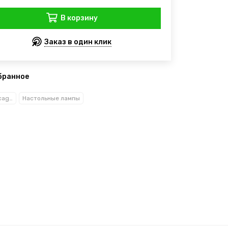
В корзину
Заказ в один клик
бранное
Рекани Анжело/Reccagni Angelo
Настольные лампы