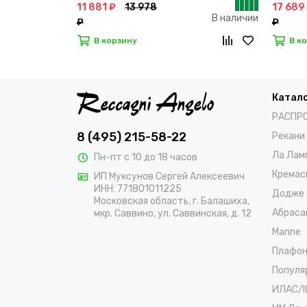
11 881 ₽
13 978
17 689
В наличии
₽
₽
В корзину
В к
Катал
РАСПР
8 (495) 215-58-22
Рекани
Ла Лам
Пн-пт с 10 до 18 часов
Кремас
ИП Муксунов Сергей Алексеевич
ИНН: 771801011225
Додже 
Московская область, г. Балашиха,
Абраса
мкр. Саввино, ул. Саввинская, д. 12
Manne
Плафо
Популя
ИЛАС/I