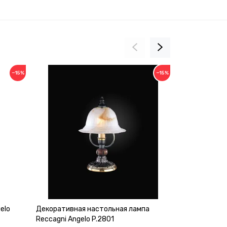
−15%
−15%
elo
Декоративная настольная лампа
Декоративна
Reccagni Angelo P.2801
Reccagni Ang