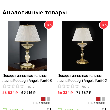
Аналогичные товары
−15%
−15%
Декоративная настольная
Декоративная настольная
лампа Reccagni Angelo P.6608
лампа Reccagni Angelo P.6502
G
G
0
0
58 834 ₽
69 216 ₽
66 034 ₽
77 687 ₽
В наличии
В наличии
В корзину
В корзину