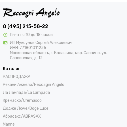
8 (495) 215-58-22
Пн-пт с 10 до 18 часов
ИП Муксунов Сергей Алексеевич
ИНН: 771801011225
Московская область, г. Балашиха, мкр. Саввино, ул.
Саввинская, д. 12
Каталог
РАСПРОДАЖА
Рекани Анжело/Reccagni Angelo
Ла Лампада/La Lampada
Кремаско/Cremasco
Додже Люче/Doge Luce
Абрасакс/ABRASAX
Manne