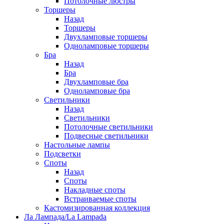
Потолочные люстры
Торшеры
Назад
Торшеры
Двухламповые торшеры
Одноламповые торшеры
Бра
Назад
Бра
Двухламповые бра
Одноламповые бра
Светильники
Назад
Светильники
Потолочные светильники
Подвесные светильники
Настольные лампы
Подсветки
Споты
Назад
Споты
Накладные споты
Встраиваемые споты
Кастомизированная коллекция
Ла Лампада/La Lampada