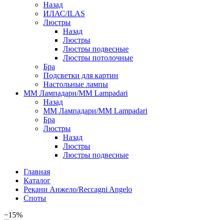
Назад
ИЛАС/ILAS
Люстры
Назад
Люстры
Люстры подвесные
Люстры потолочные
Бра
Подсветки для картин
Настольные лампы
ММ Лампадари/MM Lampadari
Назад
ММ Лампадари/MM Lampadari
Бра
Люстры
Назад
Люстры
Люстры подвесные
Главная
Каталог
Рекани Анжело/Reccagni Angelo
Споты
−15%