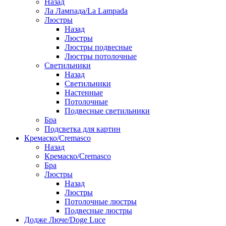
Назад
Ла Лампада/La Lampada
Люстры
Назад
Люстры
Люстры подвесные
Люстры потолочные
Светильники
Назад
Светильники
Настенные
Потолочные
Подвесные светильники
Бра
Подсветка для картин
Кремаско/Cremasco
Назад
Кремаско/Cremasco
Бра
Люстры
Назад
Люстры
Потолочные люстры
Подвесные люстры
Додже Люче/Doge Luce