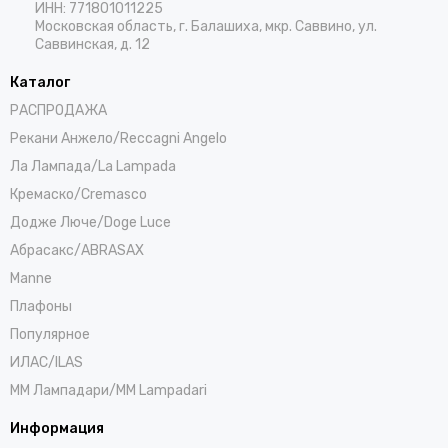
ИНН: 771801011225
Московская область, г. Балашиха, мкр. Саввино, ул.
Саввинская, д. 12
Каталог
РАСПРОДАЖА
Рекани Анжело/Reccagni Angelo
Ла Лампада/La Lampada
Кремаско/Cremasco
Додже Люче/Doge Luce
Абрасакс/ABRASAX
Manne
Плафоны
Популярное
ИЛАС/ILAS
ММ Лампадари/MM Lampadari
Информация