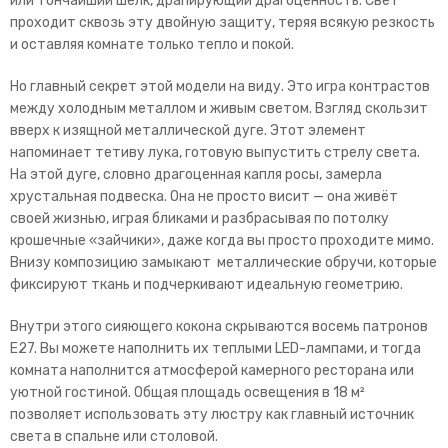
или тончайший шёлк, драпирующий драгоценность. Свет
проходит сквозь эту двойную защиту, теряя всякую резкость
и оставляя комнате только тепло и покой.
Но главный секрет этой модели на виду. Это игра контрастов
между холодным металлом и живым светом. Взгляд скользит
вверх к изящной металлической дуге. Этот элемент
напоминает тетиву лука, готовую выпустить стрелу света.
На этой дуге, словно драгоценная капля росы, замерла
хрустальная подвеска. Она не просто висит — она живёт
своей жизнью, играя бликами и разбрасывая по потолку
крошечные «зайчики», даже когда вы просто проходите мимо.
Внизу композицию замыкают металлические обручи, которые
фиксируют ткань и подчеркивают идеальную геометрию.
Внутри этого сияющего кокона скрываются восемь патронов
Е27. Вы можете наполнить их теплыми LED-лампами, и тогда
комната наполнится атмосферой камерного ресторана или
уютной гостиной. Общая площадь освещения в 18 м²
позволяет использовать эту люстру как главный источник
света в спальне или столовой.