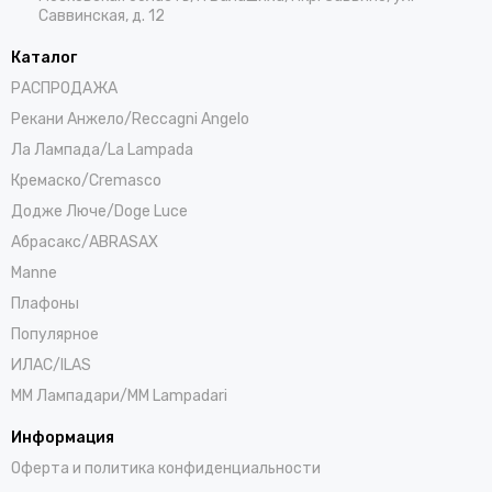
Саввинская, д. 12
Каталог
РАСПРОДАЖА
Рекани Анжело/Reccagni Angelo
Ла Лампада/La Lampada
Кремаско/Cremasco
Додже Люче/Doge Luce
Абрасакс/ABRASAX
Manne
Плафоны
Популярное
ИЛАС/ILAS
ММ Лампадари/MM Lampadari
Информация
Оферта и политика конфиденциальности