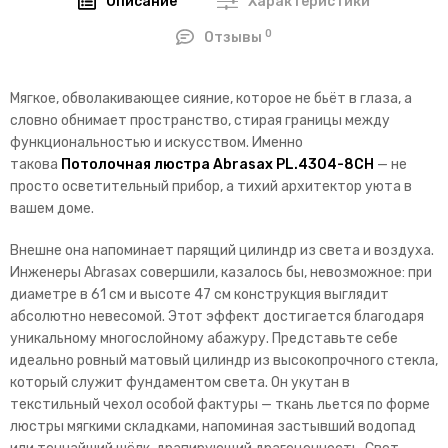
Описание
Характеристики
0
Отзывы
Мягкое, обволакивающее сияние, которое не бьёт в глаза, а
словно обнимает пространство, стирая границы между
функциональностью и искусством. Именно
такова
Потолочная люстра Abrasax PL.4304-8CH
— не
просто осветительный прибор, а тихий архитектор уюта в
вашем доме.
Внешне она напоминает парящий цилиндр из света и воздуха.
Инженеры Abrasax совершили, казалось бы, невозможное: при
диаметре в 61 см и высоте 47 см конструкция выглядит
абсолютно невесомой. Этот эффект достигается благодаря
уникальному многослойному абажуру. Представьте себе
идеально ровный матовый цилиндр из высокопрочного стекла,
который служит фундаментом света. Он укутан в
текстильный чехол особой фактуры — ткань льется по форме
люстры мягкими складками, напоминая застывший водопад