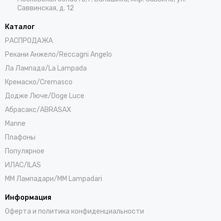
Саввинская, д. 12
Каталог
РАСПРОДАЖА
Рекани Анжело/Reccagni Angelo
Ла Лампада/La Lampada
Кремаско/Cremasco
Додже Люче/Doge Luce
Абрасакс/ABRASAX
Manne
Плафоны
Популярное
ИЛАС/ILAS
ММ Лампадари/MM Lampadari
Информация
Оферта и политика конфиденциальности