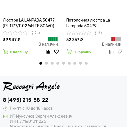
Люстра LA LAMPADA 50477
Потолочная люстра La
(PL.1177/P.02 WHITE SCAVO)
Lampada 50479
0
0
39 947 ₽
52 257 ₽
В наличии
В наличии
В корзину
В корзину
8 (495) 215-58-22
Пн-пт с 10 до 18 часов
ИП Муксунов Сергей Алексеевич
ИНН: 771801011225
Московская область, г. Балашиха, мкр. Саввино, ул.