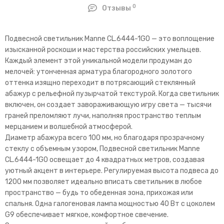
0
Отзывы
Подвесной светильник Manne CL.6444-1GO — это воплощение
изысканной роскоши и мастерства российских умельцев.
Каждый элемент этой уникальной модели продуман до
мелочей: утонченная арматура благородного золотого
оттенка изящно переходит в потрясающий стеклянный
абажур с рельефной пузырчатой текстурой. Когда светильник
включен, он создает завораживающую игру света — тысячи
граней преломляют лучи, наполняя пространство теплым
мерцанием и волшебной атмосферой.
Диаметр абажура всего 100 мм, но благодаря прозрачному
стеклу с объемным узором, Подвесной светильник Manne
CL.6444-1GO освещает до 4 квадратных метров, создавая
уютный акцент в интерьере. Регулируемая высота подвеса до
1200 мм позволяет идеально вписать светильник в любое
пространство — будь то обеденная зона, прихожая или
спальня. Одна галогеновая лампа мощностью 40 Вт с цоколем
G9 обеспечивает мягкое, комфортное свечение.