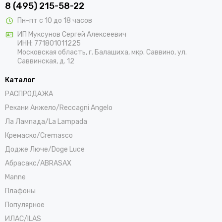
8 (495) 215-58-22
Пн-пт с 10 до 18 часов
ИП Муксунов Сергей Алексеевич
ИНН: 771801011225
Московская область, г. Балашиха, мкр. Саввино, ул.
Саввинская, д. 12
Каталог
РАСПРОДАЖА
Рекани Анжело/Reccagni Angelo
Ла Лампада/La Lampada
Кремаско/Cremasco
Додже Люче/Doge Luce
Абрасакс/ABRASAX
Manne
Плафоны
Популярное
ИЛАС/ILAS