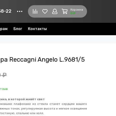
Корзина
58-22
0 ₽
ерам
Блог
Контакты
а Reccagni Angelo L.9681/5
 ₽
отзыв
ссика, в которой живёт свет
емовыми плафонами из стекла станет сердцем вашего
нежных тонах, регулируемая высота и мягкое освещение
 гостиную, спальню или холл.