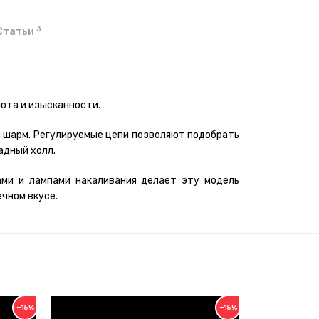
3
Статьи
уюта и изысканности.
й шарм. Регулируемые цепи позволяют подобрать
адный холл.
ми и лампами накаливания делает эту модель
ечном вкусе.
−15%
−15%