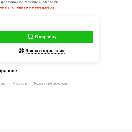
 доставка по Москве и области!
ичие уточняйте у менеджера
В корзину
Заказ в один клик
бранное
Рекани Анжело/Reccagni Angelo
Люстры
Подвесные люстры