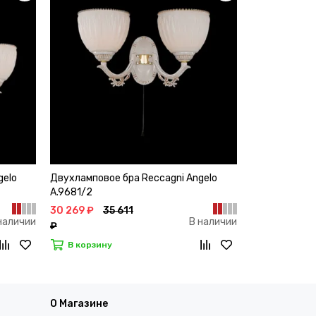
gelo
Двухламповое бра Reccagni Angelo
A.9681/2
30 269 ₽
35 611
наличии
В наличии
₽
В корзину
О Магазине