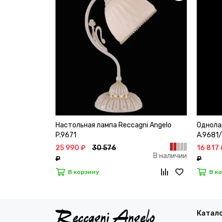
Настольная лампа Reccagni Angelo
Однола
P.9671
A.9681/
25 990 ₽
30 576
16 817 
В наличии
₽
₽
В корзину
В к
Катал