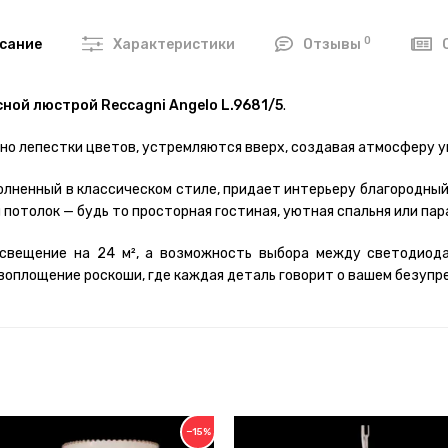
0
сание
Характеристики
Отзывы
ной люстрой Reccagni Angelo L.9681/5
.
вно лепестки цветов, устремляются вверх, создавая атмосферу 
олненный в классическом стиле, придает интерьеру благородны
потолок — будь то просторная гостиная, уютная спальня или пар
свещение на 24 м², а возможность выбора между светодиода
 воплощение роскоши, где каждая деталь говорит о вашем безупр
−15%