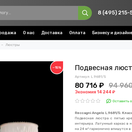
8 (495) 215-
родажа
О нас
Доставка
Оплата
Бизнесу и дизайн
Люстры
Подвесная люстр
−15%
Артикул:
L.9681/5
80 716 ₽
94 960
Экономия 14 244 ₽
Оставить 
Reccagni Angelo L.9681/5: Кла
Подвесная люстра с пятью кр
интерьера. Латунный каркас в 
на 24 м² гармонично впишутся в