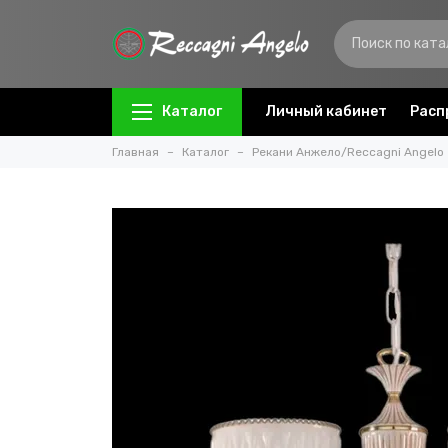
Каталог
Личный кабинет
Расп
Главная
Каталог
Рекани Анжело/Reccagni Angelo