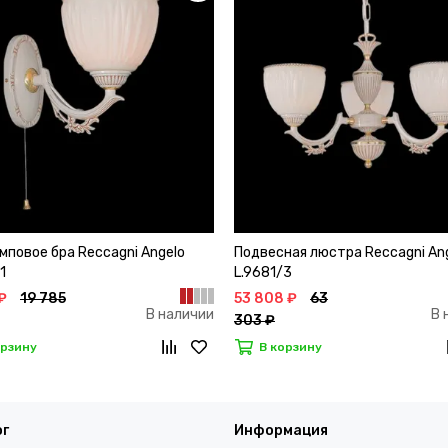
мповое бра Reccagni Angelo
Подвесная люстра Reccagni An
1
L.9681/3
₽
19 785
53 808 ₽
63
В наличии
В 
303 ₽
орзину
В корзину
ог
Информация