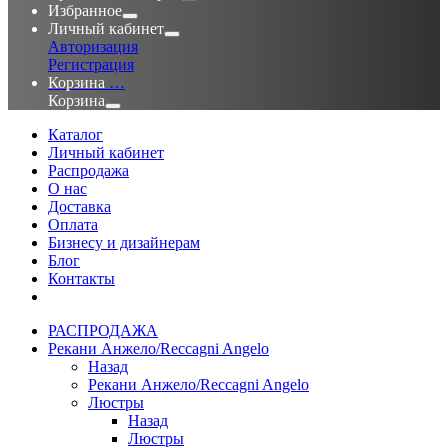
Избранное
Личный кабинет
Авторизация
Регистрация
Корзина
…
Корзина
Каталог
Личный кабинет
Распродажа
О нас
Доставка
Оплата
Бизнесу и дизайнерам
Блог
Контакты
РАСПРОДАЖА
Рекани Анжело/Reccagni Angelo
Назад
Рекани Анжело/Reccagni Angelo
Люстры
Назад
Люстры