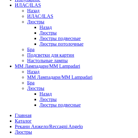
ИЛАС/ILAS
Назад
ИЛАС/ILAS
Люстры
Назад
Люстры
Люстры подвесные
Люстры потолочные
Бра
Подсветки для картин
Настольные лампы
ММ Лампадари/MM Lampadari
Назад
ММ Лампадари/MM Lampadari
Бра
Люстры
Назад
Люстры
Люстры подвесные
Главная
Каталог
Рекани Анжело/Reccagni Angelo
Люстры