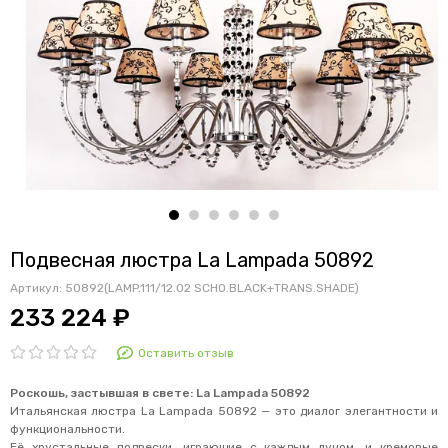
Подвесная люстра La Lampada 50892
Артикул:
50892(LAMP.111/12.02 SCHO.BLACK+TRANS.SHADE)
233 224 ₽
Оставить отзыв
Роскошь, застывшая в свете: La Lampada 50892
Итальянская люстра La Lampada 50892 — это диалог элегантности и
функциональности.
Её хрустальные подвески, играющие с каждым лучом, и кремовые