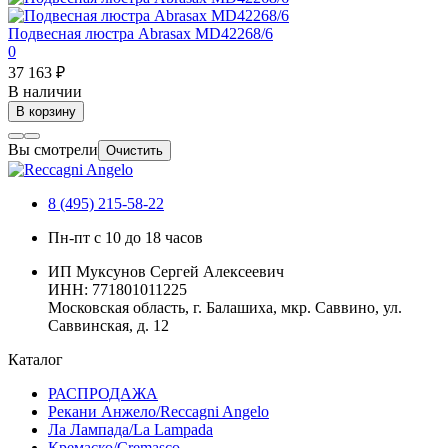
Подвесная люстра Abrasax MD42268/6
0
37 163 ₽
В наличии
В корзину
Вы смотрели
Очистить
8 (495) 215-58-22
Пн-пт с 10 до 18 часов
ИП Муксунов Сергей Алексеевич
ИНН: 771801011225
Московская область, г. Балашиха, мкр. Саввино, ул.
Саввинская, д. 12
Каталог
РАСПРОДАЖА
Рекани Анжело/Reccagni Angelo
Ла Лампада/La Lampada
Кремаско/Cremasco