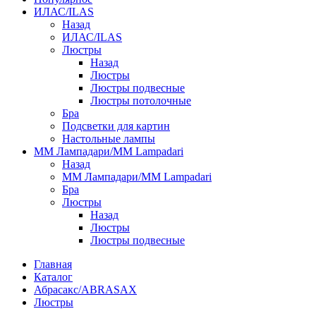
ИЛАС/ILAS
Назад
ИЛАС/ILAS
Люстры
Назад
Люстры
Люстры подвесные
Люстры потолочные
Бра
Подсветки для картин
Настольные лампы
ММ Лампадари/MM Lampadari
Назад
ММ Лампадари/MM Lampadari
Бра
Люстры
Назад
Люстры
Люстры подвесные
Главная
Каталог
Абрасакс/ABRASAX
Люстры