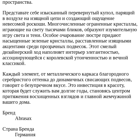
пространства.
Представьте себе изысканный перевернутый купол, парящий
в воздухе на изящной цепи и создающий ощущение
невесомой роскоши. Многочисленные ограненные кристаллы,
играющие на свету тысячами бликов, образуют изумительную
игру света и тени. Особое очарование люстре придают
насыщенные зеленые кристаллы, расставленные изящными
акцентами среди прозрачных подвесок. Этот смелый
дизайнерский ход наполняет интерьер элегантностью,
ассоциирующейся с королевской утонченностью и вечной
классикой.
Каждый элемент, от металлического каркаса благородного
серебристого оттенка до динамичных свисающих подвесов,
говорит о безупречном вкусе. Это инвестиция в красоту,
которая будет служить вам долгие годы, становясь центром
притяжения восхищенных взглядов и главной жемчужиной
вашего дома.
Бренд
Abrasax
Страна Бренда
Германия