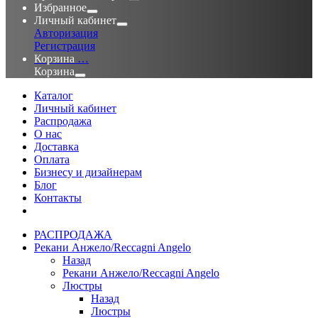
Избранное
Личный кабинет
Авторизация
Регистрация
Корзина
…
Корзина
Каталог
Личный кабинет
Распродажа
О нас
Доставка
Оплата
Бизнесу и дизайнерам
Блог
Контакты
РАСПРОДАЖА
Рекани Анжело/Reccagni Angelo
Назад
Рекани Анжело/Reccagni Angelo
Люстры
Назад
Люстры