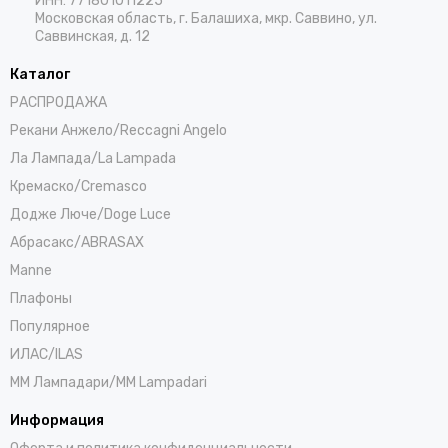
ИНН: 771801011225
Московская область, г. Балашиха, мкр. Саввино, ул.
Саввинская, д. 12
Каталог
РАСПРОДАЖА
Рекани Анжело/Reccagni Angelo
Ла Лампада/La Lampada
Кремаско/Cremasco
Додже Люче/Doge Luce
Абрасакс/ABRASAX
Manne
Плафоны
Популярное
ИЛАС/ILAS
ММ Лампадари/MM Lampadari
Информация