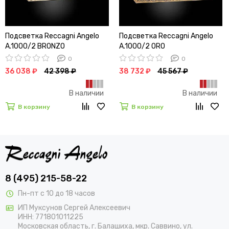
Подсветка Reccagni Angelo
Подсветка Reccagni Angelo
A.1000/2 BRONZO
A.1000/2 ORO
0
0
36 038 ₽
42 398 ₽
38 732 ₽
45 567 ₽
В наличии
В наличии
В корзину
В корзину
8 (495) 215-58-22
Пн-пт с 10 до 18 часов
ИП Муксунов Сергей Алексеевич
ИНН: 771801011225
Московская область, г. Балашиха, мкр. Саввино, ул.