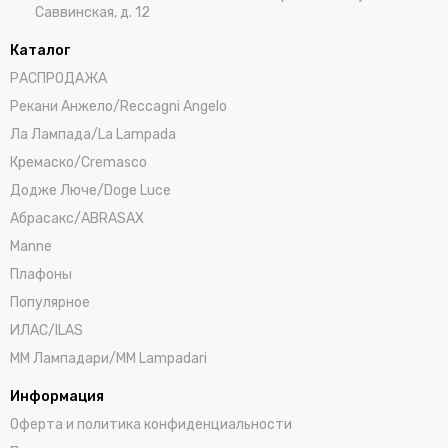
Саввинская, д. 12
Каталог
РАСПРОДАЖА
Рекани Анжело/Reccagni Angelo
Ла Лампада/La Lampada
Кремаско/Cremasco
Додже Люче/Doge Luce
Абрасакс/ABRASAX
Manne
Плафоны
Популярное
ИЛАС/ILAS
ММ Лампадари/MM Lampadari
Информация
Оферта и политика конфиденциальности