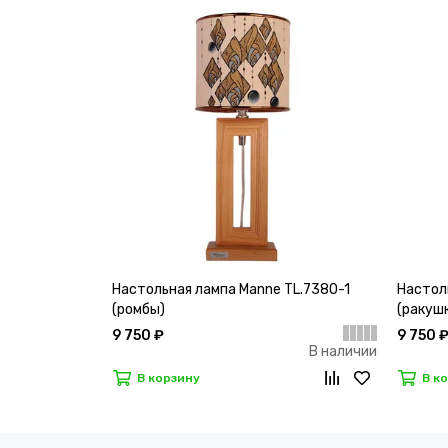
Настольная лампа Manne TL.7380-1
Настол
(ромбы)
(ракуш
9 750 ₽
9 750 
В наличии
В корзину
В к