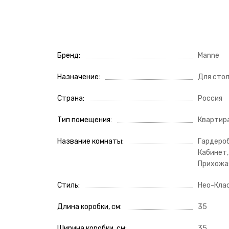
Бренд
Manne
Назначение
Для сто
Страна
Россия
Тип помещения
Квартира
Название комнаты
Гардероб
Кабинет,
Прихожая
Стиль
Нео-Кла
Длина коробки, см
35
Ширина коробки, см
35