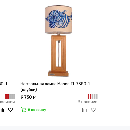
80-1
Настольная лампа Manne TL.7380-1
Настольная л
(клубки)
(заяц с серд
9 750 ₽
9 750 ₽
наличии
В наличии
В корзину
В корзину