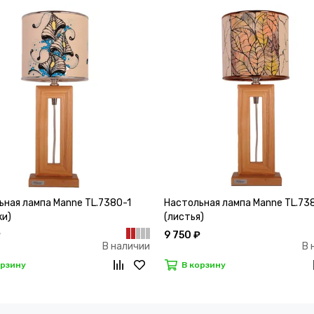
ьная лампа Manne TL.7380-1
Настольная лампа Manne TL.73
ки)
(листья)
₽
9 750 ₽
В наличии
В 
орзину
В корзину