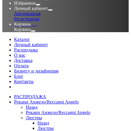
Избранное
Личный кабинет
Авторизация
Регистрация
Корзина
…
Корзина
Каталог
Личный кабинет
Распродажа
О нас
Доставка
Оплата
Бизнесу и дизайнерам
Блог
Контакты
РАСПРОДАЖА
Рекани Анжело/Reccagni Angelo
Назад
Рекани Анжело/Reccagni Angelo
Люстры
Назад
Люстры