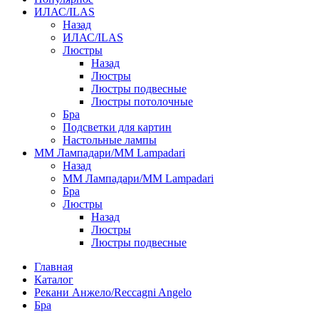
ИЛАС/ILAS
Назад
ИЛАС/ILAS
Люстры
Назад
Люстры
Люстры подвесные
Люстры потолочные
Бра
Подсветки для картин
Настольные лампы
ММ Лампадари/MM Lampadari
Назад
ММ Лампадари/MM Lampadari
Бра
Люстры
Назад
Люстры
Люстры подвесные
Главная
Каталог
Рекани Анжело/Reccagni Angelo
Бра