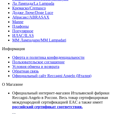
Ла Лампада/La Lampada
Кремаско/Cremasco
Додже Люче/Doge Luce
Абрасакс/ABRASAX
Manne
Плафоны
Популярное
ИЛАС/ILAS
ММ Лампадари/MM Lampadari
Информация
Оферта и политика конфиденциальности
Пользовательское соглашение
Условия обмена и возврата
Обратная связь
Официальный сайт Reccagni Angelo (Италия)
О Магазине
Официальный интернет-магазин Итальянской фабрики
Reccagni-Angelo в России. Весь товар сертифицирован
международной сертификацией EAC а также имеет
российский сертификат соответствия.