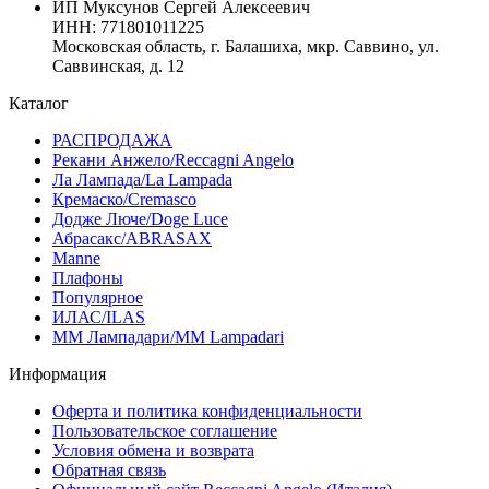
ИП Муксунов Сергей Алексеевич
ИНН: 771801011225
Московская область, г. Балашиха, мкр. Саввино, ул.
Саввинская, д. 12
Каталог
РАСПРОДАЖА
Рекани Анжело/Reccagni Angelo
Ла Лампада/La Lampada
Кремаско/Cremasco
Додже Люче/Doge Luce
Абрасакс/ABRASAX
Manne
Плафоны
Популярное
ИЛАС/ILAS
ММ Лампадари/MM Lampadari
Информация
Оферта и политика конфиденциальности
Пользовательское соглашение
Условия обмена и возврата
Обратная связь