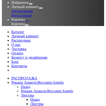
Избранное
Личный кабинет
Авторизация
Регистрация
Корзина
…
Корзина
Каталог
Личный кабинет
Распродажа
О нас
Доставка
Оплата
Бизнесу и дизайнерам
Блог
Контакты
РАСПРОДАЖА
Рекани Анжело/Reccagni Angelo
Назад
Рекани Анжело/Reccagni Angelo
Люстры
Назад
Люстры