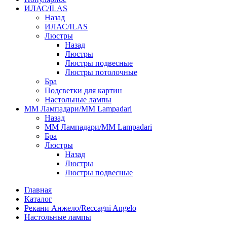
ИЛАС/ILAS
Назад
ИЛАС/ILAS
Люстры
Назад
Люстры
Люстры подвесные
Люстры потолочные
Бра
Подсветки для картин
Настольные лампы
ММ Лампадари/MM Lampadari
Назад
ММ Лампадари/MM Lampadari
Бра
Люстры
Назад
Люстры
Люстры подвесные
Главная
Каталог
Рекани Анжело/Reccagni Angelo
Настольные лампы