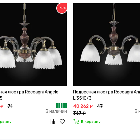
−15%
ная люстра Reccagni Angelo
Подвесная люстра Reccagni An
/5
L.3510/3
 ₽
71
40 262 ₽
47
В наличии
В 
367 ₽
орзину
В корзину