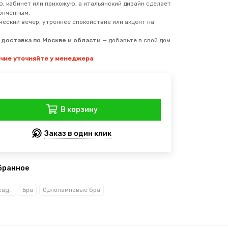
ю, кабинет или прихожую, а итальянский дизайн сделает
онченным.
еский вечер, утреннее спокойствие или акцент на
я доставка по Москве и области
— добавьте в свой дом
ичие уточняйте у менеджера
В корзину
Заказ в один клик
бранное
Рекани Анжело/Reccagni Angelo
Бра
Одноламповые бра