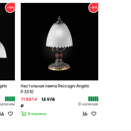
−15%
−15%
gelo
Настольная лампа Reccagni Angelo
P.3510
11 881 ₽
13 978
наличии
В наличии
₽
В корзину