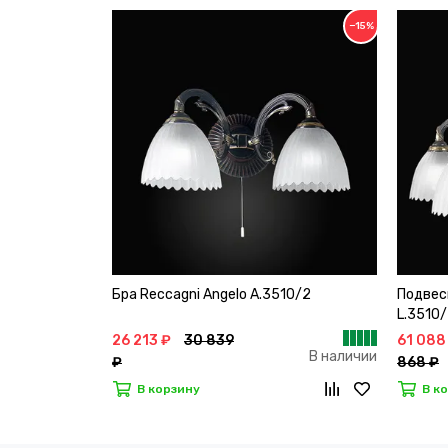
−15%
Бра Reccagni Angelo A.3510/2
Подвес
L.3510
26 213 ₽
30 839
61 088
В наличии
₽
868 ₽
В корзину
В к