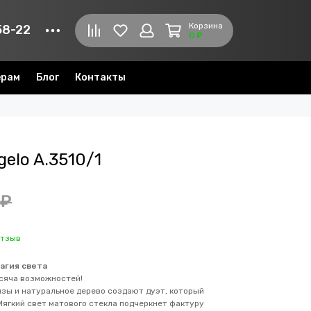
Корзина
58-22
0 ₽
ерам
Блог
Контакты
gelo A.3510/1
 ₽
отзыв
магия света
ысяча возможностей!
зы и натуральное дерево создают дуэт, который
Мягкий свет матового стекла подчеркнет фактуру