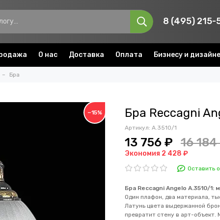
8 (495) 215-
родажа
О нас
Доставка
Оплата
Бизнесу и дизайн
Бра
Бра Reccagni An
−15%
Артикул:
A.3510/1
13 756 ₽
16 184
Экономия 2 428 ₽
Оставить 
Бра Reccagni Angelo A.3510/1: 
Один плафон, два материала, т
Латунь цвета выдержанной брон
превратит стену в арт-объект. 