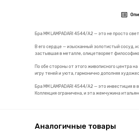
Опи
Бра MM LAMPADARI 4544/А2 — это не просто свет
В его сердце — изысканный золотистый сосуд, и
застывшая в металле, олицетворяет философию: 
По обе стороны от этого живописного центра на
игру теней и уюта, гармонично дополняя художе
Бра MM LAMPADARI 4544/А2 — это инвестиция в 
Коллекция ограничена, и эта жемчужина италья
Аналогичные товары