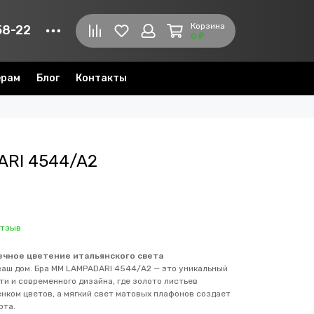
Корзина
58-22
0 ₽
ерам
Блог
Контакты
ARI 4544/A2
отзыв
ечное цветение итальянского света
ваш дом. Бра MM LAMPADARI 4544/А2 — это уникальный
и и современного дизайна, где золото листьев
нком цветов, а мягкий свет матовых плафонов создает
юта.