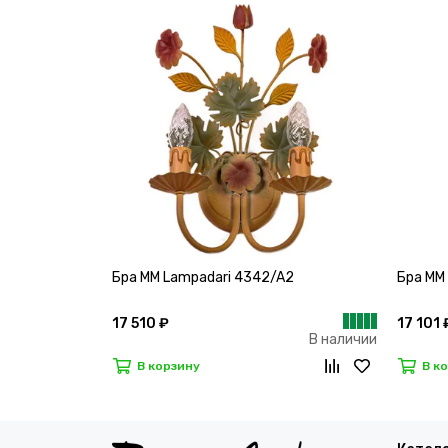
Бра MM Lampadari 4342/A2
Бра MM
17 510 ₽
17 101 
В наличии
В корзину
В к