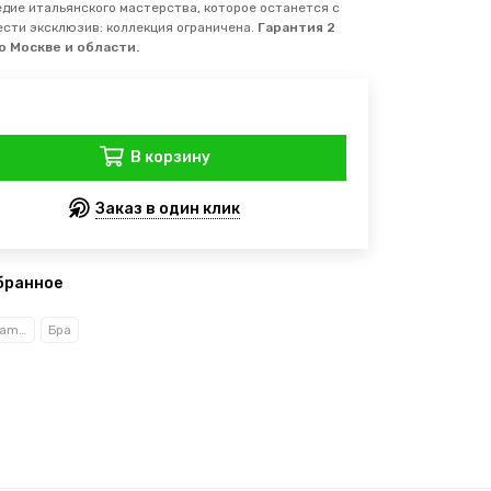
едие итальянского мастерства, которое останется с
ести эксклюзив: коллекция ограничена.
Гарантия 2
о Москве и области.
В корзину
Заказ в один клик
бранное
ММ Лампадари/MM Lampadari
Бра