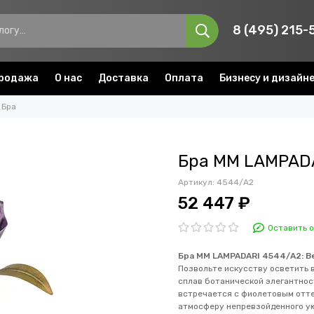
8 (495) 215-
родажа
О нас
Доставка
Оплата
Бизнесу и дизайн
Бра
Бра MM LAMPAD
Артикул:
4544/A2
52 447 ₽
Оставить 
Бра MM LAMPADARI 4544/А2: В
Позвольте искусству осветить 
сплав ботанической элегантност
встречается с фиолетовым отте
атмосферу непревзойденного у