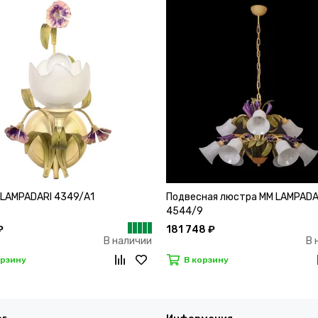
 LAMPADARI 4349/А1
Подвесная люстра MM LAMPADA
4544/9
₽
181 748 ₽
В наличии
В 
орзину
В корзину