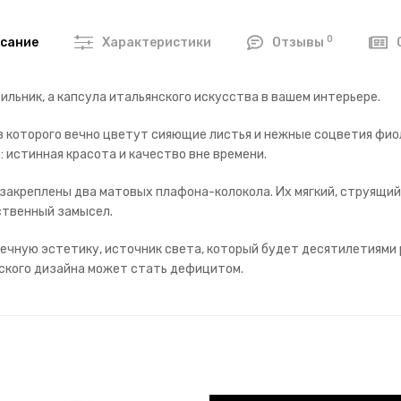
0
сание
Характеристики
Отзывы
ильник, а капсула итальянского искусства в вашем интерьере.
з которого вечно цветут сияющие листья и нежные соцветия фио
истинная красота и качество вне времени.
 закреплены два матовых плафона-колокола. Их мягкий, струящи
ственный замысел.
вечную эстетику, источник света, который будет десятилетиями
нского дизайна может стать дефицитом.