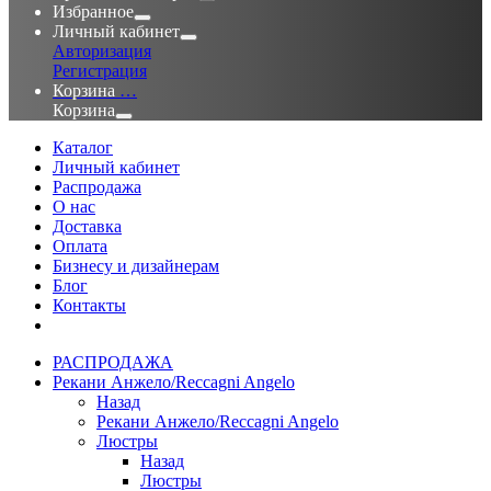
Избранное
Личный кабинет
Авторизация
Регистрация
Корзина
…
Корзина
Каталог
Личный кабинет
Распродажа
О нас
Доставка
Оплата
Бизнесу и дизайнерам
Блог
Контакты
РАСПРОДАЖА
Рекани Анжело/Reccagni Angelo
Назад
Рекани Анжело/Reccagni Angelo
Люстры
Назад
Люстры