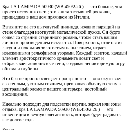
Бра LA LAMPADA 50930 (WB.450/2.26 ) — это больше, чем
просто источник света; это капля застывшей роскоши,
пришедшая в ваш дом прямиком из Италии.
Взгляните на его вытянутый цилиндр, изящно парящий на
стене благодаря изогнутой металлической дужке. Он будто
сошел со страниц старинного романа, чтобы стать вашим
личным произведением искусства. Поверхность, отлитая из
латуни и покрытая золотистым напылением, играет
изысканными рельефными узорами. Каждый завиток, каждый
элемент аристократичного орнамента ловит свет и
отбрасывает живописные тени, создавая неповторимую игру
объема и глубины.
Это бра не просто освещает пространство — оно окутывает
его теплым, уютным сиянием, превращая обычную стену в
центральный элемент вашего интерьера, достойный
восхищения.
Идеально подходит для подсветки картин, зеркал или зоны
отдыха, бра LA LAMPADA 50930 (WB.450/2.26 ) — это
инвестиция в вечную элегантность, которая будет радовать
вас долгие годы.
Бренд