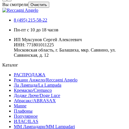
Вы смотрели
Очистить
8 (495) 215-58-22
Пн-пт с 10 до 18 часов
ИП Муксунов Сергей Алексеевич
ИНН: 771801011225
Московская область, г. Балашиха, мкр. Саввино, ул.
Саввинская, д. 12
Каталог
РАСПРОДАЖА
Рекани Анжело/Reccagni Angelo
Ла Лампада/La Lampada
Кремаско/Cremasco
Додже Люче/Doge Luce
Абрасакс/ABRASAX
Manne
Плафоны
Популярное
ИЛАС/ILAS
ММ Лампадари/MM Lampadari