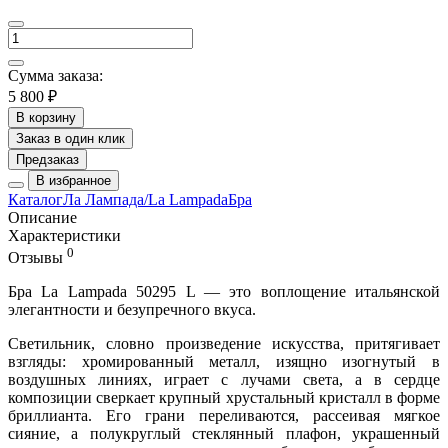
Сумма заказа:
5 800 ₽
В корзину
Заказ в один клик
Предзаказ
В избранное
Каталог
Ла Лампада/La Lampada
Бра
Описание
Характеристики
0
Отзывы
Бра La Lampada 50295 L
— это воплощение итальянской
элегантности и безупречного вкуса.
Светильник, словно произведение искусства, притягивает
взгляды: хромированный металл, изящно изогнутый в
воздушных линиях, играет с лучами света, а в сердце
композиции сверкает крупный хрустальный кристалл в форме
бриллианта. Его грани переливаются, рассеивая мягкое
сияние, а полукруглый стеклянный плафон, украшенный