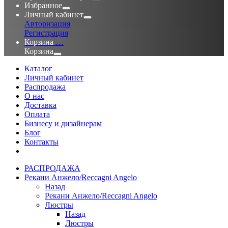
Избранное
Личный кабинет
Авторизация
Регистрация
Корзина
…
Корзина
Каталог
Личный кабинет
Распродажа
О нас
Доставка
Оплата
Бизнесу и дизайнерам
Блог
Контакты
РАСПРОДАЖА
Рекани Анжело/Reccagni Angelo
Назад
Рекани Анжело/Reccagni Angelo
Люстры
Назад
Люстры