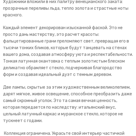
Художники вложили в них палитру венецианского заката:
прозрачные переливы льда, тепло золота и страстные ноты
красного.
Каждый элемент декорирован изысканной фаской. Это не
просто дань мастерству, это расчет красоты:
фальцетированные грани преломляют свет, превращая его в
тысячи тонких бликов, которые будут танцевать на стенах
вашего дома, создавая атмосферу уюта и респектабельности.
Тонкая латунная окантовка с теплым золотистым блеском
деликатно обрамляет стекло, подчеркивая благородство
форм и создавая идеальный дуэт с темным деревом.
Две лампы, скрытые за этим художественным великолепием,
дарят мягкое, живое освещение, способное преобразить даже
самый скромный уголок. Это та самая вечная ценность,
которая передается по наследству: итальянский вкус,
цельный латунный каркас и муранское стекло, которое не
тускнеет с годами.
Коллекция ограничена. Украсьте свой интерьер частичкой