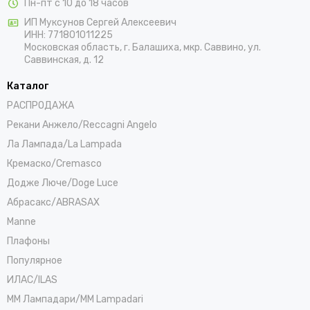
Пн-пт с 10 до 18 часов
ИП Муксунов Сергей Алексеевич
ИНН: 771801011225
Московская область, г. Балашиха, мкр. Саввино, ул.
Саввинская, д. 12
Каталог
РАСПРОДАЖА
Рекани Анжело/Reccagni Angelo
Ла Лампада/La Lampada
Кремаско/Cremasco
Додже Люче/Doge Luce
Абрасакс/ABRASAX
Manne
Плафоны
Популярное
ИЛАС/ILAS
ММ Лампадари/MM Lampadari