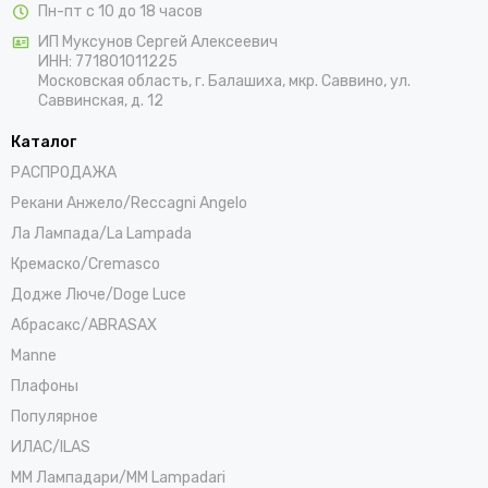
Пн-пт с 10 до 18 часов
ИП Муксунов Сергей Алексеевич
ИНН: 771801011225
Московская область, г. Балашиха, мкр. Саввино, ул.
Саввинская, д. 12
Каталог
РАСПРОДАЖА
Рекани Анжело/Reccagni Angelo
Ла Лампада/La Lampada
Кремаско/Cremasco
Додже Люче/Doge Luce
Абрасакс/ABRASAX
Manne
Плафоны
Популярное
ИЛАС/ILAS
ММ Лампадари/MM Lampadari