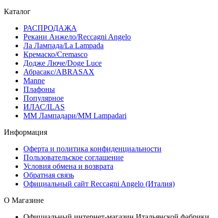
Каталог
РАСПРОДАЖА
Рекани Анжело/Reccagni Angelo
Ла Лампада/La Lampada
Кремаско/Cremasco
Додже Люче/Doge Luce
Абрасакс/ABRASAX
Manne
Плафоны
Популярное
ИЛАС/ILAS
ММ Лампадари/MM Lampadari
Информация
Оферта и политика конфиденциальности
Пользовательское соглашение
Условия обмена и возврата
Обратная связь
Официальный сайт Reccagni Angelo (Италия)
О Магазине
Официальный интернет-магазин Итальянской фабрики