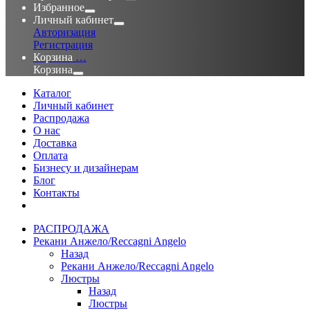
Избранное
Личный кабинет
Авторизация
Регистрация
Корзина
…
Корзина
Каталог
Личный кабинет
Распродажа
О нас
Доставка
Оплата
Бизнесу и дизайнерам
Блог
Контакты
РАСПРОДАЖА
Рекани Анжело/Reccagni Angelo
Назад
Рекани Анжело/Reccagni Angelo
Люстры
Назад
Люстры